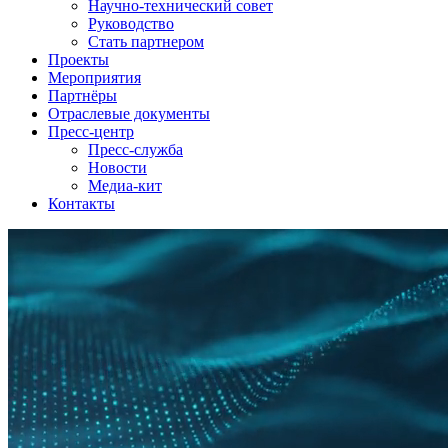
Научно-технический совет
Руководство
Стать партнером
Проекты
Мероприятия
Партнёры
Отраслевые документы
Пресс-центр
Пресс-служба
Новости
Медиа-кит
Контакты