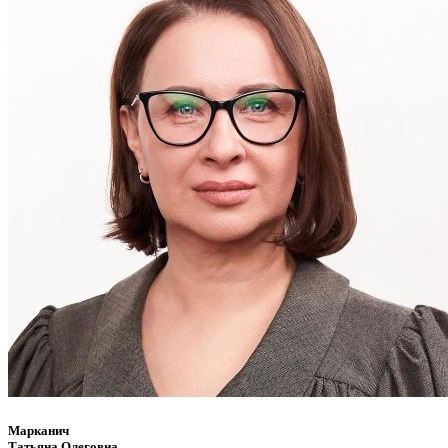
Марканич
Татьяна Олеговна